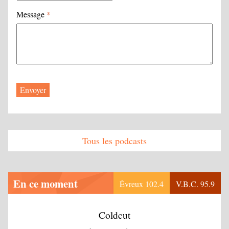
Message
*
Tous les podcasts
En ce moment
Évreux 102.4
V.B.C. 95.9
Coldcut